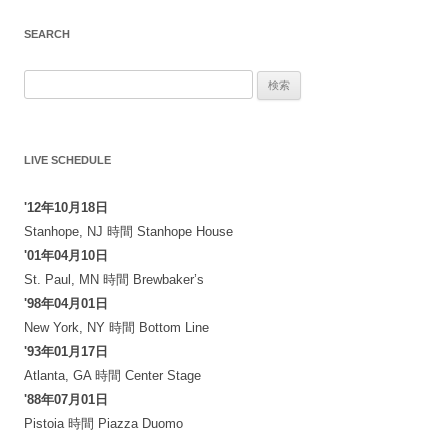
SEARCH
検
索:
LIVE SCHEDULE
'12年10月18日
Stanhope, NJ
時間
Stanhope House
'01年04月10日
St. Paul, MN
時間
Brewbaker’s
'98年04月01日
New York, NY
時間
Bottom Line
'93年01月17日
Atlanta, GA
時間
Center Stage
'88年07月01日
Pistoia
時間
Piazza Duomo