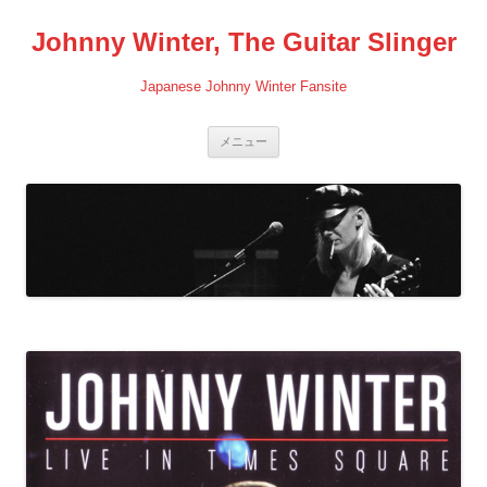
コ
ン
Johnny Winter, The Guitar Slinger
テ
ン
ツ
へ
Japanese Johnny Winter Fansite
ス
キ
ッ
プ
メニュー