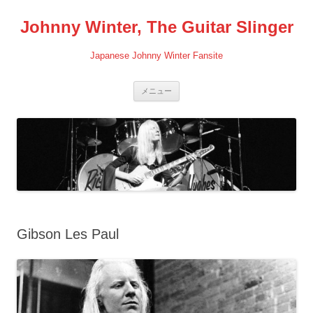
コ
ン
Johnny Winter, The Guitar Slinger
テ
ン
ツ
へ
Japanese Johnny Winter Fansite
ス
キ
ッ
プ
メニュー
Gibson Les Paul