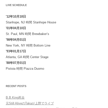
ョ
LIVE SCHEDULE
ン
'12年10月18日
Stanhope, NJ
時間
Stanhope House
'01年04月10日
St. Paul, MN
時間
Brewbaker’s
'98年04月01日
New York, NY
時間
Bottom Line
'93年01月17日
Atlanta, GA
時間
Center Stage
'88年07月01日
Pistoia
時間
Piazza Duomo
RECENT POSTS
B.B.King死去
元Still AliveのTakaが上野でライブ