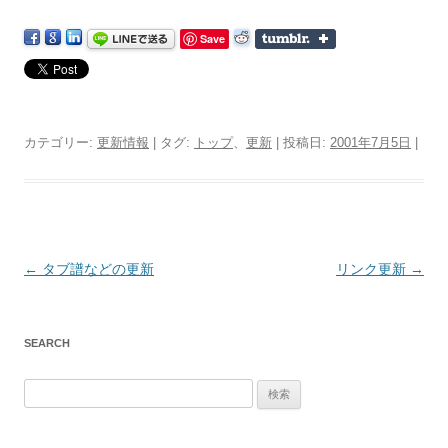
Save
カテゴリー:
更新情報
| タグ:
トップ
、
更新
| 投稿日:
2001年7月5日
|
投
←
タブ譜などの更新
リンク更新
→
稿
ナ
SEARCH
ビ
ゲ
検
ー
索:
シ