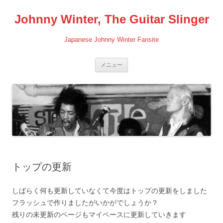
コ
ン
Johnny Winter, The Guitar Slinger
テ
ン
ツ
へ
Japanese Johnny Winter Fansite
ス
キ
ッ
プ
メニュー
トップの更新
しばらく何も更新していなくて今度はトップの更新をしました
フラッシュで作りましたがいかがでしょうか？
残りの未更新のページもマイペースに更新していきます