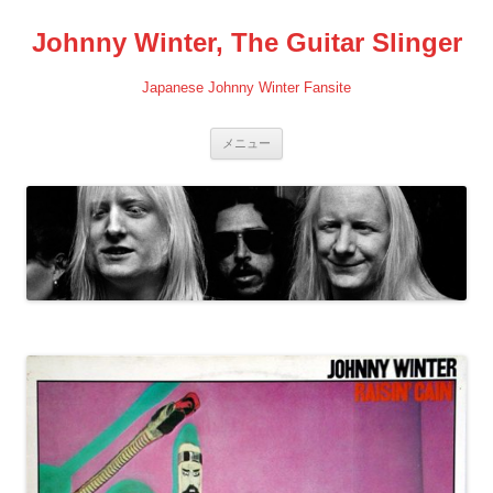
コ
ン
Johnny Winter, The Guitar Slinger
テ
ン
ツ
へ
Japanese Johnny Winter Fansite
ス
キ
ッ
プ
メニュー