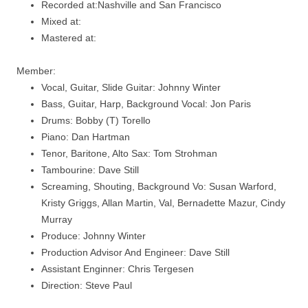
Recorded at:
Nashville and San Francisco
Mixed at:
Mastered at:
Member:
Vocal, Guitar, Slide Guitar:
Johnny Winter
Bass, Guitar, Harp, Background Vocal:
Jon Paris
Drums:
Bobby (T) Torello
Piano:
Dan Hartman
Tenor, Baritone, Alto Sax:
Tom Strohman
Tambourine:
Dave Still
Screaming, Shouting, Background Vo:
Susan Warford,
Kristy Griggs, Allan Martin, Val, Bernadette Mazur, Cindy
Murray
Produce:
Johnny Winter
Production Advisor And Engineer:
Dave Still
Assistant Enginner:
Chris Tergesen
Direction:
Steve Paul