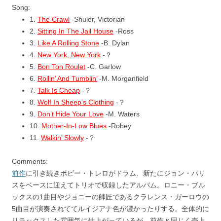
Song:
1.
The Crawl
-Shuler, Victorian
2.
Sitting In The Jail House
-Ross
3.
Like A Rolling Stone
-B. Dylan
4.
New York, New York
-？
5.
Bon Ton Roulet
-C. Garlow
6.
Rollin’ And Tumblin’
-M. Morganfield
7.
Talk Is Cheap
-？
8.
Wolf In Sheep’s Clothing
-？
9.
Don’t Hide Your Love
-M. Waters
10.
Mother-In-Low Blues
-Robey
11.
Walkin’ Slowly
-？
Comments:
前作
に引き続きボビー・トレロがドラム、新たにジョン・パリ
スをベースに迎えてトリオで収録したアルバム。ロニー・ブル
ックスの1曲目やジョニーの師匠であるクラレンス・ガーロウの
5曲目が演奏されててルイジアナ色が濃かったりする。全体的に
リラックスした雰囲気に仕上がっているが、前作と同じく売上