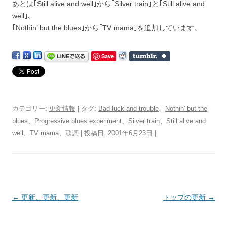
あとは｢Still alive and well｣から｢Silver train｣と｢Still alive and
well｣、
｢Nothin’ but the blues｣から｢TV mama｣を追加しています。
Save
カテゴリー:
更新情報
| タグ:
Bad luck and trouble
、
Nothin' but the
blues
、
Progressive blues experiment
、
Silver train
、
Still alive and
well
、
TV mama
、
歌詞
| 投稿日:
2001年6月23日
|
投
←
更新、更新、更新
トップの更新
→
稿
ナ