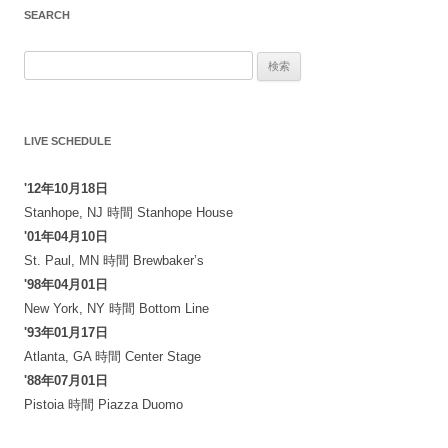
SEARCH
ビ
ゲ
検
ー
索:
シ
ョ
LIVE SCHEDULE
ン
'12年10月18日
Stanhope, NJ
時間
Stanhope House
'01年04月10日
St. Paul, MN
時間
Brewbaker’s
'98年04月01日
New York, NY
時間
Bottom Line
'93年01月17日
Atlanta, GA
時間
Center Stage
'88年07月01日
Pistoia
時間
Piazza Duomo