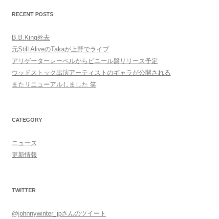
RECENT POSTS
B.B.King死去
元Still AliveのTakaが上野でライブ
アリゲーターレーベルからビニール盤リリース予定
ウッドストック出演アーティストのギャラが公開される
またリニューアルしました 笑
CATEGORY
ニュース
更新情報
TWITTER
@johnnywinter_jpさんのツイート